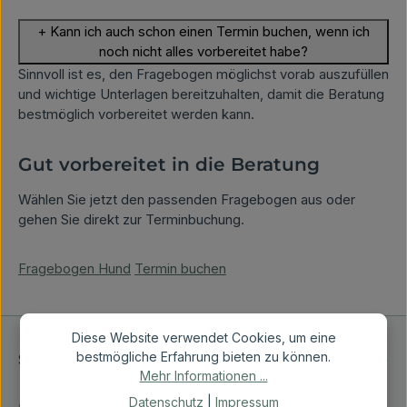
+
Kann ich auch schon einen Termin buchen, wenn ich
noch nicht alles vorbereitet habe?
Sinnvoll ist es, den Fragebogen möglichst vorab auszufüllen
und wichtige Unterlagen bereitzuhalten, damit die Beratung
bestmöglich vorbereitet werden kann.
Gut vorbereitet in die Beratung
Wählen Sie jetzt den passenden Fragebogen aus oder
gehen Sie direkt zur Terminbuchung.
Fragebogen Hund
Termin buchen
Diese Website verwendet Cookies, um eine
bestmögliche Erfahrung bieten zu können.
Service-Hotline
Mehr Informationen ...
Datenschutz
|
Impressum