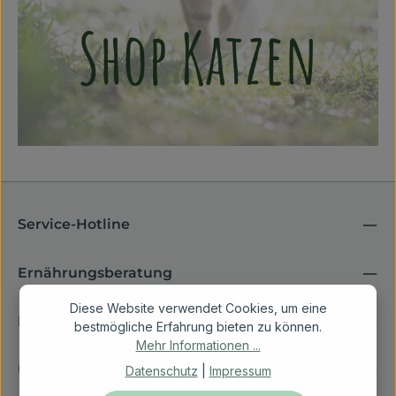
Service-Hotline
Ernährungsberatung
Diese Website verwendet Cookies, um eine
Rechtliches
bestmögliche Erfahrung bieten zu können.
Mehr Informationen ...
Über Vetfoodcoach
Datenschutz
|
Impressum