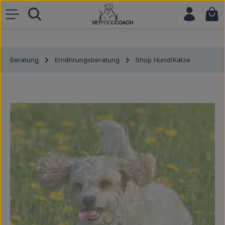
War
Zum Hauptinhalt springen
Beratung
Ernährungsberatung
Shop Hund/Katze