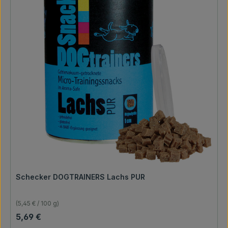
Schecker DOGTRAINERS Lachs PUR
(5,45 € / 100 g)
Regulärer Preis:
5,69 €