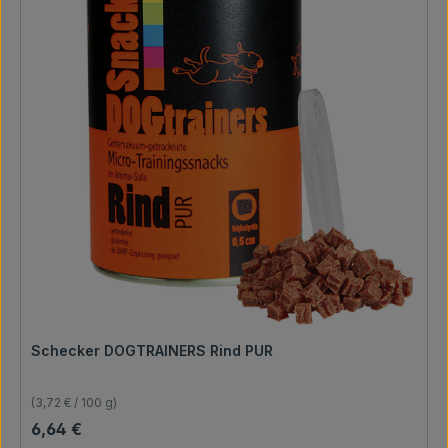
Schecker DOGTRAINERS Rind PUR
(3,72 € / 100 g)
Regulärer Preis:
6,64 €