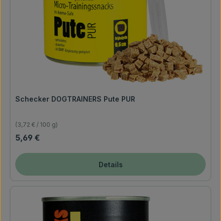
Schecker DOGTRAINERS Pute PUR
(3,72 € / 100 g)
Regulärer Preis:
5,69 €
Details