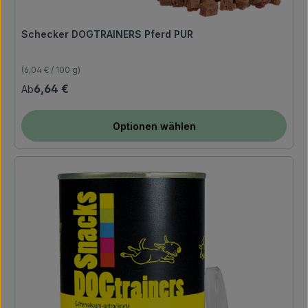
Schecker DOGTRAINERS Pferd PUR
(6,04 € / 100 g)
Regulärer Preis:
6,64 €
Ab
Optionen wählen