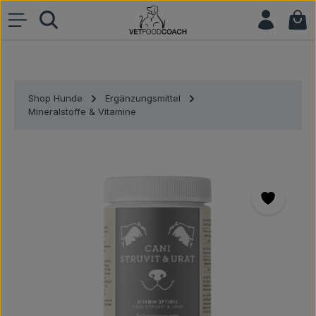
War
Zum Hauptinhalt springen
Shop Hunde
Ergänzungsmittel
Mineralstoffe & Vitamine
Bildergalerie überspringen