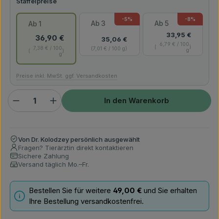
-5
%
-8
%
Ab
3
Ab
5
Ab
1
33,95 €
36,90 €
35,06 €
6,79 € / 100
7,38 € / 100
7,01 € / 100 g
g
g
Preise inkl. MwSt. ggf. Versandkosten
Produkt Anzahl: Gib den gewünschten Wert ein ode
In den Warenkorb
Von Dr. Kolodzey persönlich ausgewählt
Fragen? Tierärztin direkt kontaktieren
Sichere Zahlung
Versand täglich Mo.–Fr.
Bestellen Sie für weitere
49,00 €
und Sie erhalten
Ihre Bestellung versandkostenfrei.