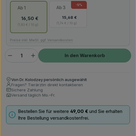
-5
%
Ab
3
Ab
1
15,68 €
16,50 €
1,74 € / 10 g
1,83 € / 10 g
Preise inkl. MwSt. ggf. Versandkosten
Produkt Anzahl: Gib den gewünschten Wert ein ode
In den Warenkorb
Von Dr. Kolodzey persönlich ausgewählt
Fragen? Tierärztin direkt kontaktieren
Sichere Zahlung
Versand täglich Mo.–Fr.
Bestellen Sie für weitere
49,00 €
und Sie erhalten
Ihre Bestellung versandkostenfrei.