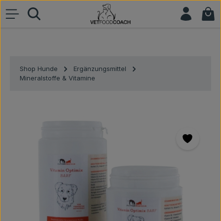
War
Zum Hauptinhalt springen
Shop Hunde
Ergänzungsmittel
Mineralstoffe & Vitamine
Bildergalerie überspringen