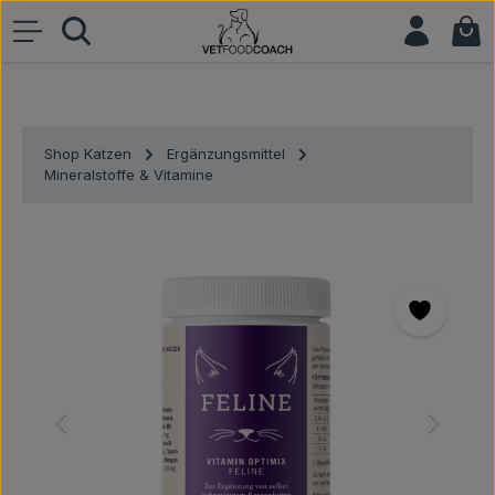
War
Zum Hauptinhalt springen
Shop Katzen
Ergänzungsmittel
Mineralstoffe & Vitamine
Bildergalerie überspringen