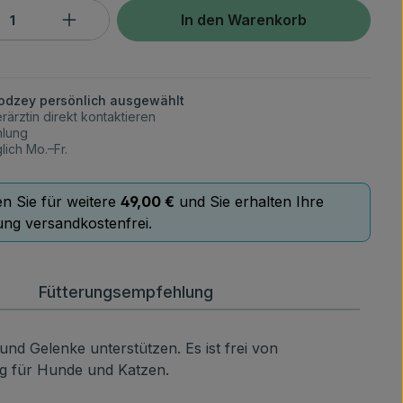
Anzahl: Gib den gewünschten Wert ein 
In den Warenkorb
lodzey persönlich ausgewählt
rärztin direkt kontaktieren
hlung
lich Mo.–Fr.
en Sie für weitere
49,00 €
und Sie erhalten Ihre
ung versandkostenfrei.
Fütterungsempfehlung
nd Gelenke unterstützen. Es ist frei von
ng für Hunde und Katzen.