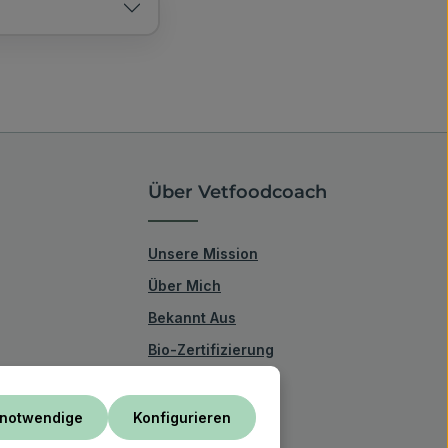
Über Vetfoodcoach
Unsere Mission
Über Mich
Bekannt Aus
Bio-Zertifizierung
 notwendige
Konfigurieren