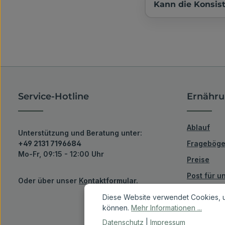
Kann die Konsist
Service-Hotline
Ernähru
Ablauf
Unterstützung und Beratung unter:
+49 2131 7196684
Fragebög
Mo-Fr, 09:15 - 12:00 Uhr
Preise
Post für 
Oder über unser
Kontaktformular
.
Diese Website verwendet Cookies, u
können.
Mehr Informationen ...
Datenschutz
|
Impressum