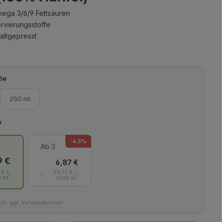
ega 3/6/9 Fettsäuren
rvierungsstoffe
kaltgepresst
auswählen
ße
250 ml
-4.5
%
Ab
3
9 €
6,87 €
 € /
68,70 € /
0 ml
1000 ml
wSt. ggf. Versandkosten