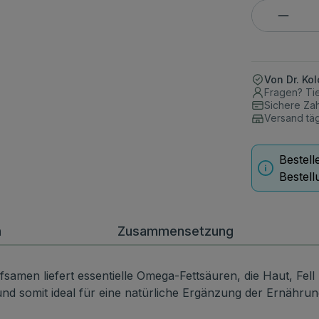
Produkt 
Von Dr. Ko
Fragen? Tie
Sichere Za
Versand täg
Bestell
Bestell
n
Zusammensetzung
men liefert essentielle Omega-Fettsäuren, die Haut, Fell u
 und somit ideal für eine natürliche Ergänzung der Ernähru