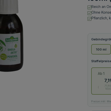
Reich an Om
Ohne Konse
Pflanzlich, 
Gebindegrö
100 ml
Ab
1
7,1
71,90
100
Preise inkl. M