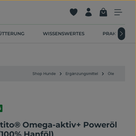
Warenkorb ent
Du hast 0 Produkte auf dem 
FÜTTERUNG
WISSENSWERTES
PRAKTISCHE 
Shop Hunde
Ergänzungsmittel
Öle
ito® Omega-aktiv+ Poweröl
(100% Hanföl)