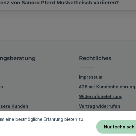
enz von Sanoro Pferd Muskelfleisch variieren?
ngsberatung
Rechtliches
Impressum
en
AGB mit Kundenbelehrung
Widerrufsbelehrung
unsere Kunden
Vertrag widerrufen
Datenschutzerklärung
m eine bestmögliche Erfahrung bieten zu
Versand & Zahlung
Nur technisch