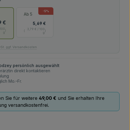
-5
%
Ab
5
9 €
5,69 €
 100
3,79 € / 100
g
g
wSt. ggf. Versandkosten
lodzey persönlich ausgewählt
rärztin direkt kontaktieren
hlung
lich Mo.–Fr.
en Sie für weitere
49,00 €
und Sie erhalten Ihre
ung versandkostenfrei.