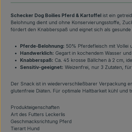
Schecker Dog Boilies Pferd & Kartoffel
ist ein getre
Belohnung dient und ohne Konservierungsstoffe, Zucke
fördert den Knabberspaß und eignet sich als gesunde E
Pferde-Belohnung:
50% Pferdefleisch mit Vollei u
Handwerklich:
Gegart in kochendem Wasser und g
Knabberspaß:
Ca. 45 krosse Bällchen à 2 cm, id
Sensitiv-geeignet:
Weizenfrei, nur 3 Zutaten, fü
Der Snack ist in wiederverschließbarer Verpackung erhäl
glutenfreie Diäten. Für optimale Haltbarkeit kühl und 
Produkteigenschaften
Art des Futters
Leckerlis
Geschmacksrichtung
Pferd
Tierart
Hund