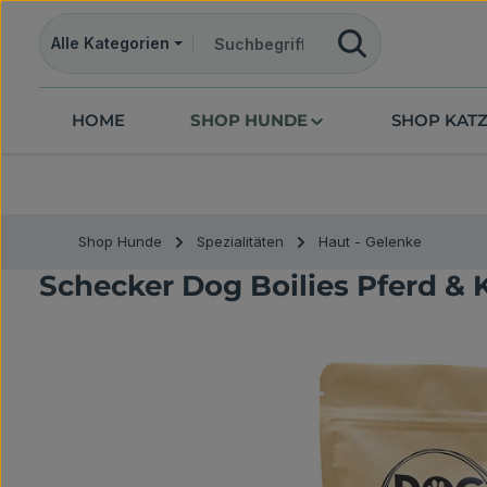
m Hauptinhalt springen
Zur Suche springen
Zur Hauptnavigation springen
Alle Kategorien
HOME
SHOP HUNDE
SHOP KAT
Shop Hunde
Spezialitäten
Haut - Gelenke
Schecker Dog Boilies Pferd & K
Bildergalerie überspringen