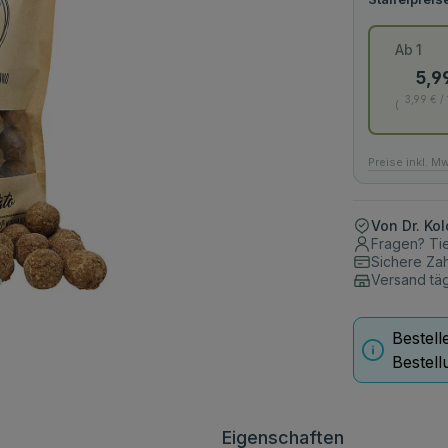
Ab
1
5,9
3,99 € /
Preise inkl. M
Von Dr. Ko
Fragen? Tie
Sichere Za
Versand täg
Bestell
Bestell
Eigenschaften