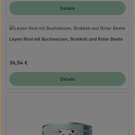
Details
Leyen Rind mit Buchweizen, Brokkoli und Roter Beete
Regulärer Preis:
36,54 €
Details