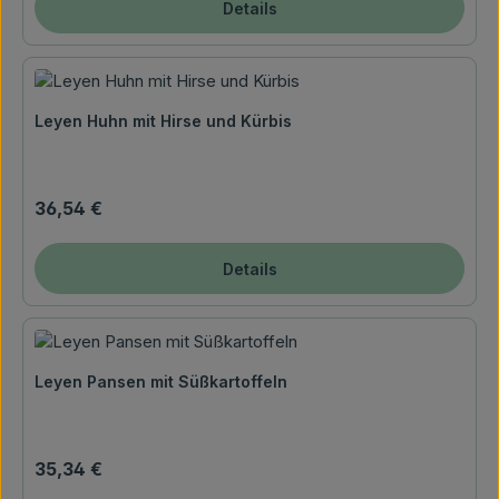
Details
Leyen Huhn mit Hirse und Kürbis
Regulärer Preis:
36,54 €
Details
Leyen Pansen mit Süßkartoffeln
Regulärer Preis:
35,34 €