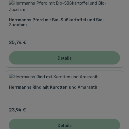
Herrmanns Pferd mit Bio-Süßkartoffel und Bio-
Zucchini
Regulärer Preis:
25,74 €
Details
Herrmanns Rind mit Karotten und Amaranth
Regulärer Preis:
23,94 €
Details