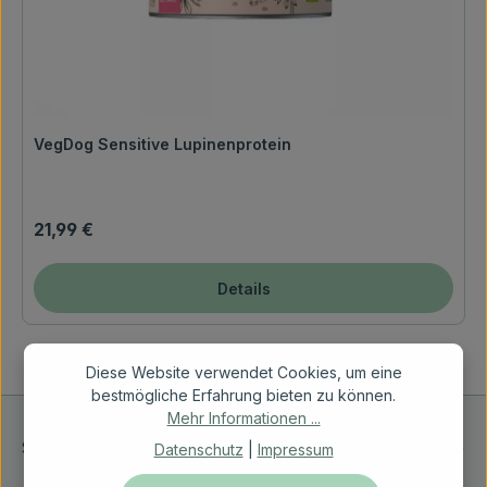
VegDog Sensitive Lupinenprotein
Regulärer Preis:
21,99 €
Details
Diese Website verwendet Cookies, um eine
bestmögliche Erfahrung bieten zu können.
Mehr Informationen ...
Service-Hotline
Datenschutz
|
Impressum