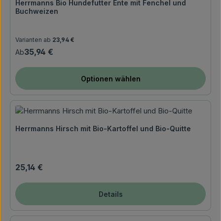
Herrmanns Bio Hundefutter Ente mit Fenchel und
Buchweizen
Regulärer Preis:
Varianten ab
23,94 €
35,94 €
Ab
Optionen wählen
Herrmanns Hirsch mit Bio-Kartoffel und Bio-Quitte
Regulärer Preis:
25,14 €
Details