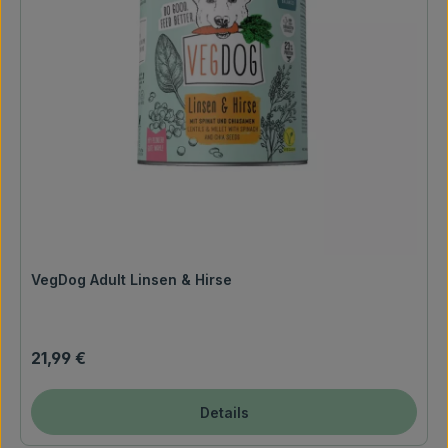
VegDog Adult Linsen & Hirse
Regulärer Preis:
21,99 €
Details