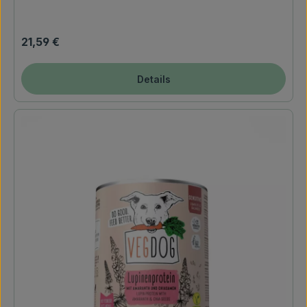
Regulärer Preis:
21,59 €
Details