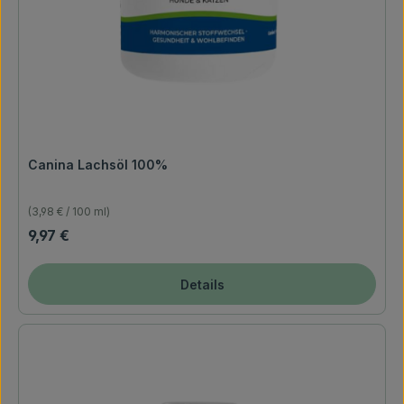
Canina Lachsöl 100%
(3,98 € / 100 ml)
Regulärer Preis:
9,97 €
Details