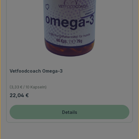
Vetfoodcoach Omega-3
(3,33 € / 10 Kapseln)
Regulärer Preis:
22,04 €
Details