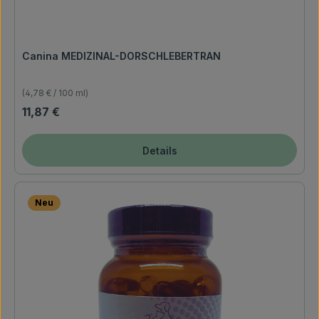
Canina MEDIZINAL-DORSCHLEBERTRAN
(4,78 € / 100 ml)
Regulärer Preis:
11,87 €
Details
Neu