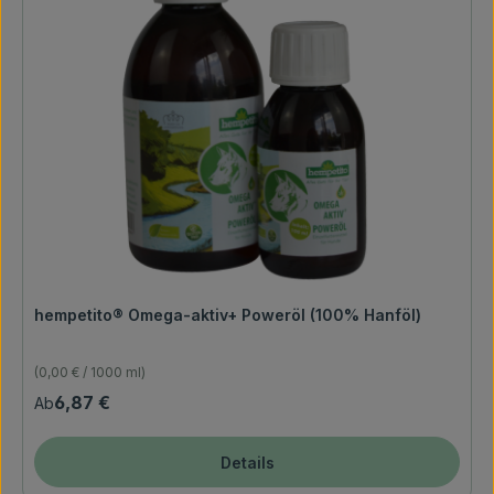
hempetito® Omega-aktiv+ Poweröl (100% Hanföl)
(0,00 € / 1000 ml)
Regulärer Preis:
6,87 €
Ab
Details